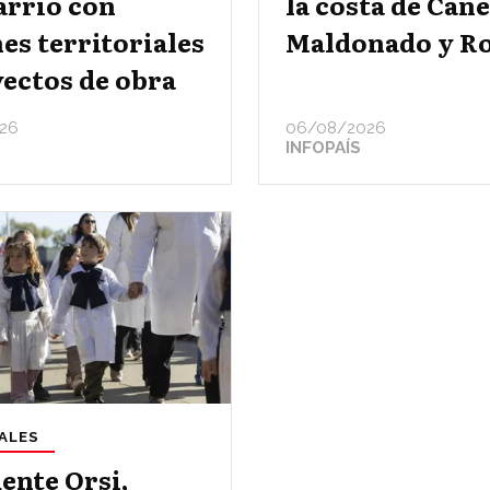
arrio con
la costa de Can
es territoriales
Maldonado y R
ectos de obra
26
06/08/2026
INFOPAÍS
ALES
ente Orsi,