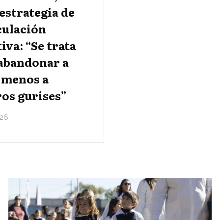
estrategia de
culación
iva: “Se trata
 abandonar a
 menos a
os gurises”
26