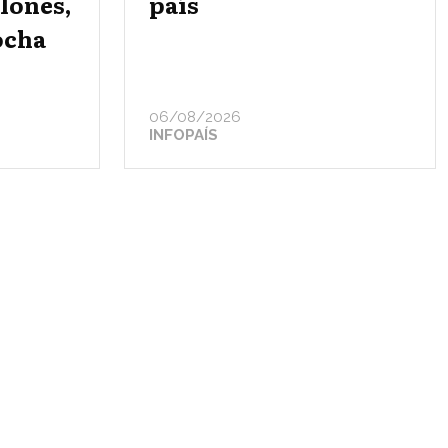
elones,
país
ocha
06/08/2026
INFOPAÍS