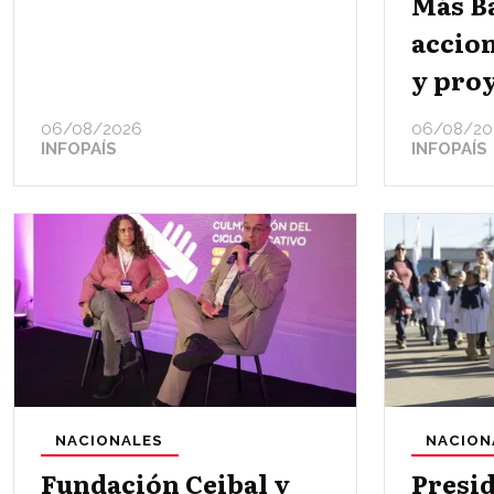
Más B
accion
y proy
06/08/2026
06/08/20
INFOPAÍS
INFOPAÍS
NACIONALES
NACION
Fundación Ceibal y
Presid