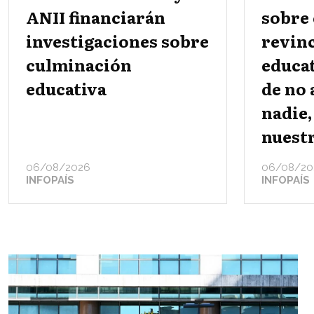
ANII financiarán
sobre 
investigaciones sobre
revin
culminación
educat
educativa
de no
nadie,
nuestr
06/08/2026
06/08/20
INFOPAÍS
INFOPAÍS