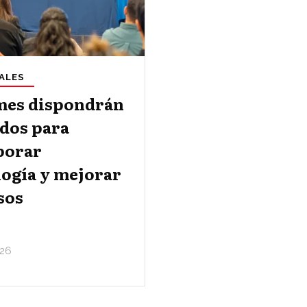
ALES
es dispondrán
ndos para
porar
logía y mejorar
sos
26