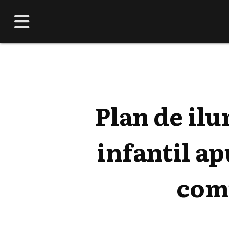
Plan de il
infantil ap
comu