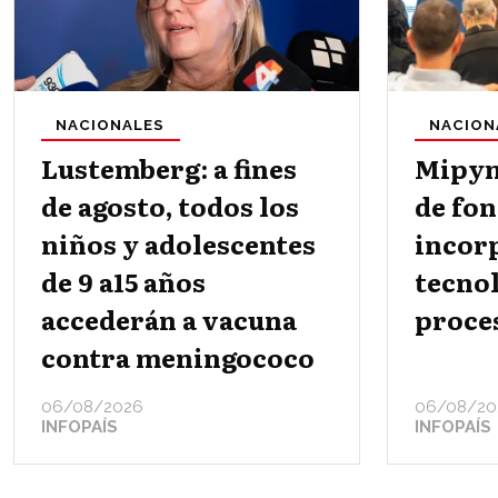
NACIONALES
NACION
Lustemberg: a fines
Mipym
de agosto, todos los
de fo
niños y adolescentes
incor
de 9 a15 años
tecno
accederán a vacuna
proce
contra meningococo
06/08/2026
06/08/20
INFOPAÍS
INFOPAÍS