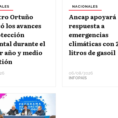
ALES
NACIONALES
tro Ortuño
Ancap apoyará
ó los avances
respuesta a
otección
emergencias
tal durante el
climáticas con 
r año y medio
litros de gasoil
tión
26
06/08/2026
INFOPAÍS