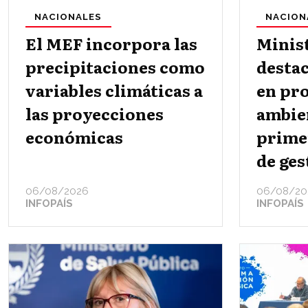
NACIONALES
NACION
El MEF incorpora las
Minis
precipitaciones como
destac
variables climáticas a
en pr
las proyecciones
ambien
económicas
prime
de ges
06/08/2026
06/08/20
INFOPAÍS
INFOPAÍS