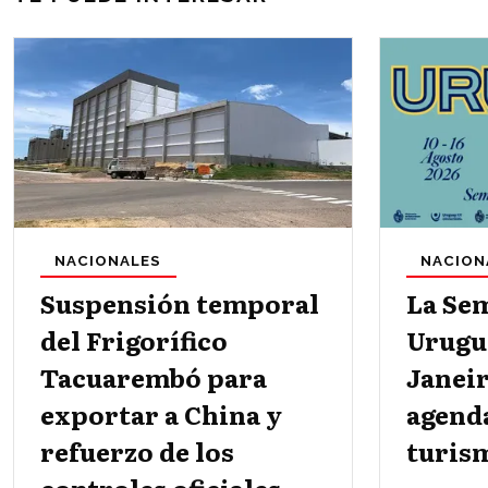
NACIONALES
NACION
Suspensión temporal
La Se
del Frigorífico
Urugu
Tacuarembó para
Janei
exportar a China y
agenda
refuerzo de los
turism