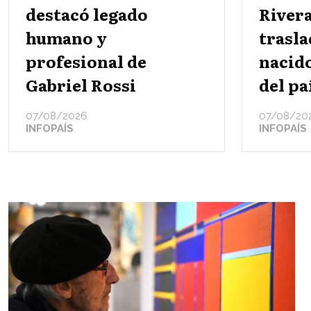
destacó legado
Rivera
humano y
trasla
profesional de
nacido
Gabriel Rossi
del pa
07/08/2026
07/08/20
INFOPAÍS
INFOPAÍS