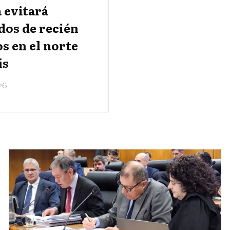
 evitará
dos de recién
s en el norte
ís
26