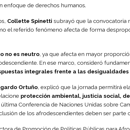
n un enfoque de derechos humanos.
os,
Collette Spinetti
subrayó que la convocatoria 
cómo el referido fenómeno afecta de forma desprop
co no es neutro
, ya que afecta en mayor proporción 
odescendiente. En ese marco, consideró fundamenta
spuestas integrales frente a las desigualdades 
gardo Ortuño
, explicó que la jornada permitirá e
elacione
protección ambiental, justicia social, d
 última Conferencia de Naciones Unidas sobre Camb
clusión de los afrodescendientes deben ser parte c
ectora de Promoción de Políticas Públicas para Afr