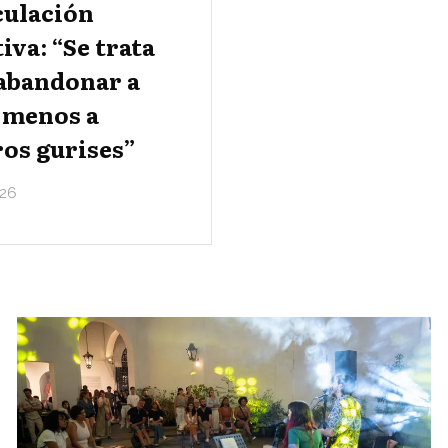
culación
iva: “Se trata
 abandonar a
 menos a
os gurises”
26