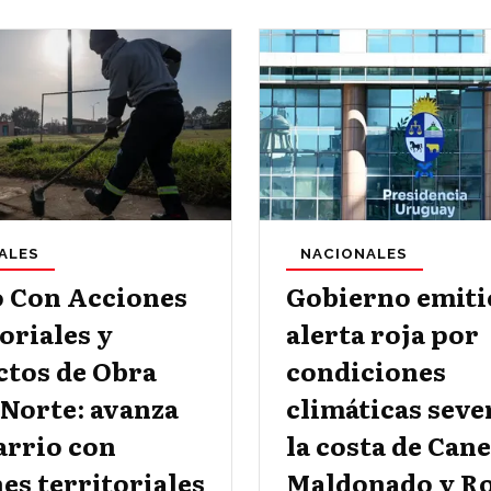
ALES
NACIONALES
o Con Acciones
Gobierno emiti
oriales y
alerta roja por
ctos de Obra
condiciones
 Norte: avanza
climáticas seve
arrio con
la costa de Can
es territoriales
Maldonado y R