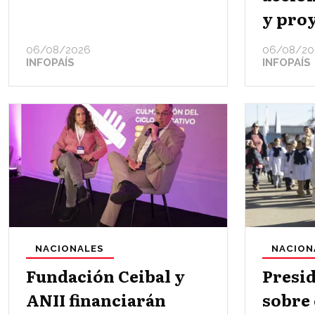
y proy
06/08/2026
06/08/20
INFOPAÍS
INFOPAÍS
NACIONALES
NACION
Fundación Ceibal y
Presid
ANII financiarán
sobre 