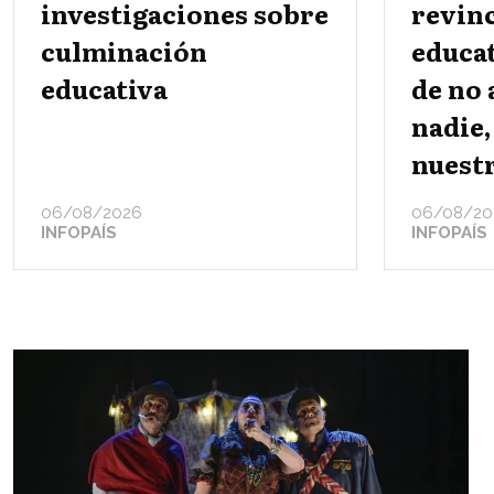
investigaciones sobre
revin
culminación
educat
educativa
de no
nadie,
nuestr
06/08/2026
06/08/20
INFOPAÍS
INFOPAÍS