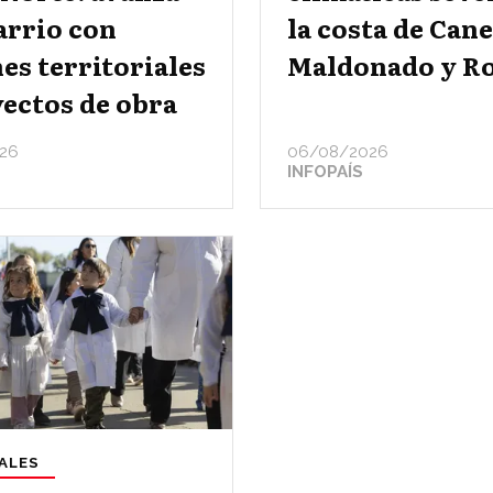
arrio con
la costa de Can
es territoriales
Maldonado y R
ectos de obra
26
06/08/2026
INFOPAÍS
ALES