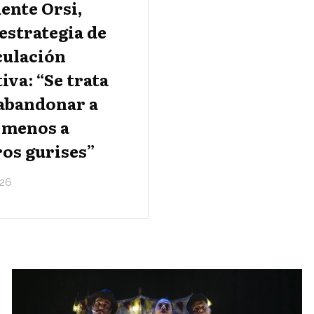
ente Orsi,
estrategia de
culación
iva: “Se trata
 abandonar a
 menos a
os gurises”
26