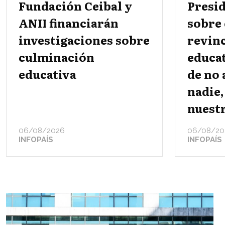
Fundación Ceibal y
Presid
ANII financiarán
sobre 
investigaciones sobre
revin
culminación
educat
educativa
de no
nadie,
nuestr
06/08/2026
06/08/20
INFOPAÍS
INFOPAÍS