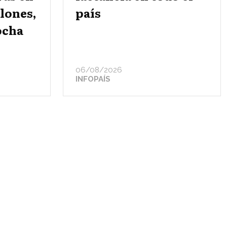
elones,
país
ocha
06/08/2026
INFOPAÍS