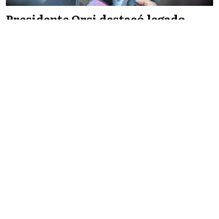
Presidente Orsi destacó legado
humano y profesional de Gabriel
Rossi
Infopaís
NACIONALES
07/08/2026