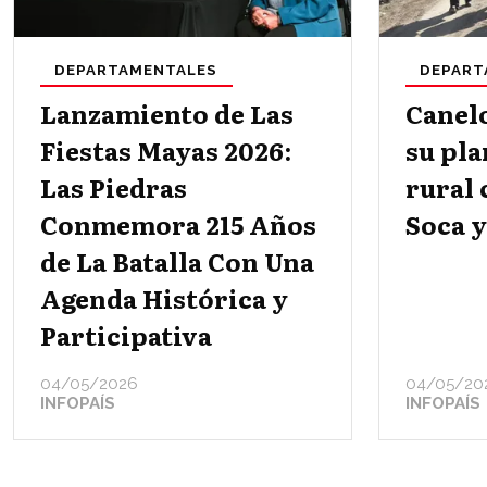
DEPARTAMENTALES
DEPART
Lanzamiento de Las
Canel
Fiestas Mayas 2026:
su pla
Las Piedras
rural 
Conmemora 215 Años
Soca y
de La Batalla Con Una
Agenda Histórica y
Participativa
04/05/2026
04/05/20
INFOPAÍS
INFOPAÍS