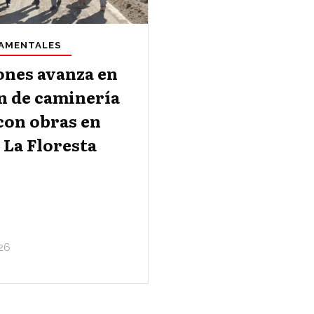
AMENTALES
ones avanza en
n de caminería
con obras en
 La Floresta
26