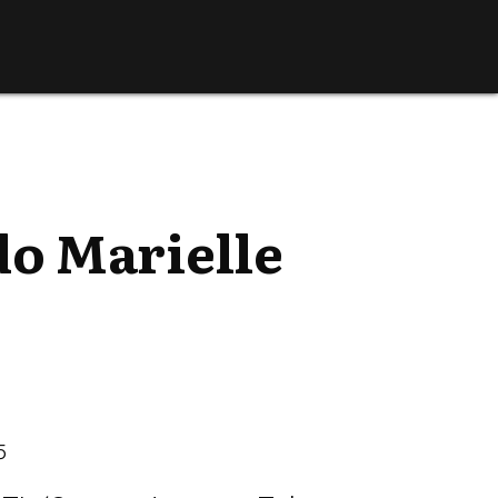
do Marielle
5